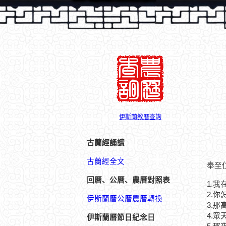
伊斯蘭教曆查詢
古蘭經誦讀
古蘭經全文
奉至
回曆、公曆、農曆對照表
1.我
2.
伊斯蘭曆公曆農曆轉換
3.那
4.眾
伊斯蘭曆節日紀念日