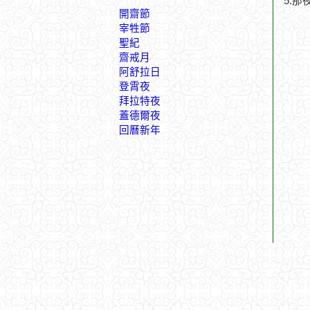
5.
開齋節
宰牲節
聖紀
齋戒月
阿舒拉日
登霄夜
拜拉特夜
蓋德爾夜
回曆新年