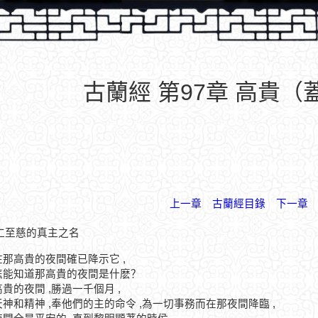
古蘭經 第97章 高貴（
上一章
古蘭經目錄
下一章
仁至慈的真主之名
在那高貴的夜間確已降示它 ,
你怎能知道那高貴的夜間是什麽？
高貴的夜間 ,勝過一千個月 ,
天神和精神 ,奉他們的主的命令 ,為一切事務而在那夜間降臨 ,