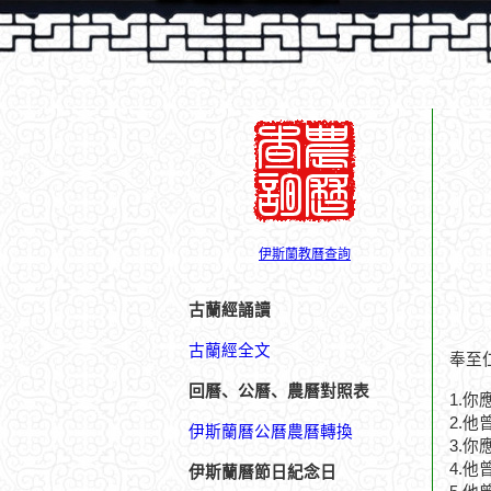
伊斯蘭教曆查詢
古蘭經誦讀
古蘭經全文
奉至
回曆、公曆、農曆對照表
1.
2.
伊斯蘭曆公曆農曆轉換
3.
4.
伊斯蘭曆節日紀念日