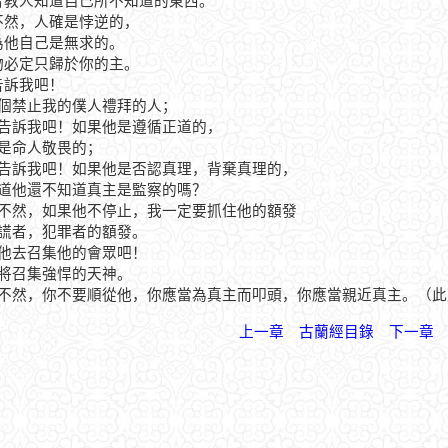
他曾教人知道自己所不知道的東西。
絕不然，人確是悖逆的，
因為他自己是無求的。
萬物必定只歸於你的主。
你告訴我吧！
.那個禁止我的僕人禮拜的人；
.你告訴我吧！如果他是遵循正道的，
.或是命人敬畏的；
.你告訴我吧！如果他是否認真理，背棄真理的，
.難道他還不知道真主是監察的嗎？
.絕不然，如果他不停止，我一定要抓住他的額發
.說謊者，犯罪者的額發。
.讓他去召集他的會眾吧！
.我將召集強悍的天神。
.絕不然，你不要順從他，你應當為真主而叩頭，你應當親近真主。（
上一章
古蘭經目錄
下一章