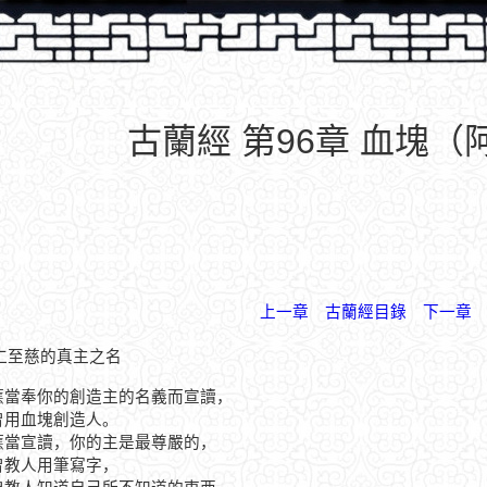
古蘭經 第96章 血塊（
上一章
古蘭經目錄
下一章
仁至慈的真主之名
你應當奉你的創造主的名義而宣讀，
他曾用血塊創造人。
你應當宣讀，你的主是最尊嚴的，
他曾教人用筆寫字，