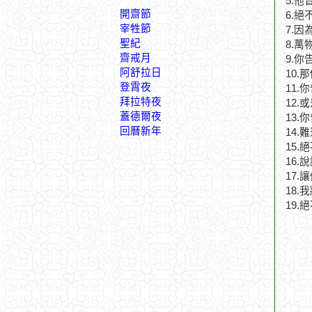
5.
開齋節
6.
宰牲節
7.
聖紀
8.
齋戒月
9.
阿舒拉日
10
登霄夜
11
拜拉特夜
12
蓋德爾夜
13
回曆新年
14
15
16
17
18
19