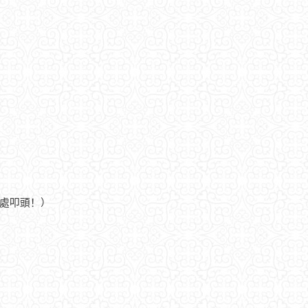
此處叩頭！）