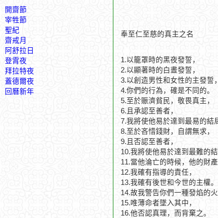
開齋節
宰牲節
聖紀
奉至仁至慈的真主之名
齋戒月
阿舒拉日
1.以籠罩時的黑夜發誓，
登霄夜
2.以顯著時的白晝發誓，
拜拉特夜
3.以創造男性和女性的主發誓
蓋德爾夜
4.你們的行為，確是不同的。
回曆新年
5.至於賑濟貧民，敬畏真主，
6.且承認至善者，
7.我將使他易於達到最易的結
8.至於吝惜錢財，自謂無求，
9.且否認至善者，
10.我將使他易於達到最難的
11.當他淪亡的時候，他的財
12.我確有指導的責任，
13.我確有後世和今世的主權。
14.故我警告你們一種發焰的
15.唯薄命者墜入其中，
16.他否認真理，而背棄之。