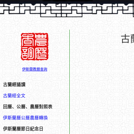
古
伊斯蘭教曆查詢
古蘭經誦讀
古蘭經全文
回曆、公曆、農曆對照表
伊斯蘭曆公曆農曆轉換
伊斯蘭曆節日紀念日