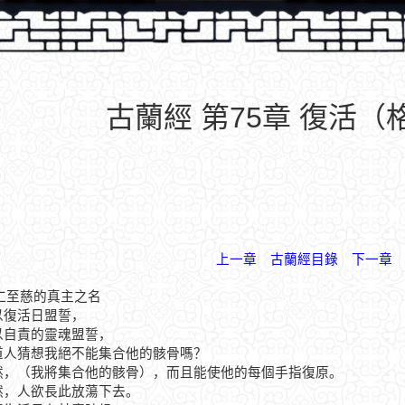
古蘭經 第75章 復活（
上一章
古蘭經目錄
下一章
仁至慈的真主之名
我以復活日盟誓，
我以自責的靈魂盟誓，
難道人猜想我絕不能集合他的骸骨嗎？
不然，（我將集合他的骸骨），而且能使他的每個手指復原。
不然，人欲長此放蕩下去。