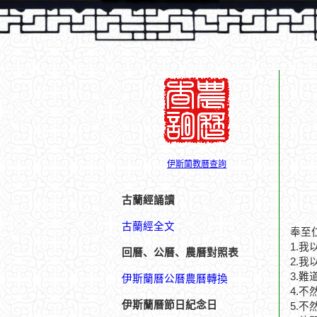
伊斯蘭教曆查詢
古蘭經誦讀
古蘭經全文
奉至
1.
回曆、公曆、農曆對照表
2.
3.
伊斯蘭曆公曆農曆轉換
4.
伊斯蘭曆節日紀念日
5.