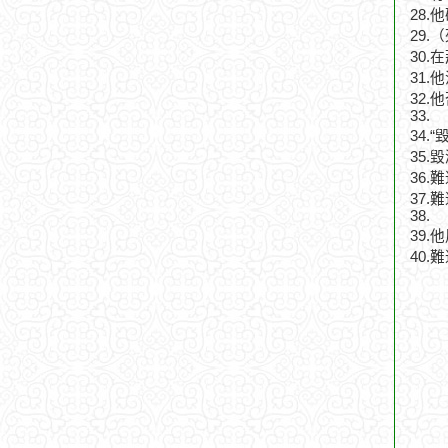
28
29
30
31
32
33.
34.
35.
36
37
38.
39
40