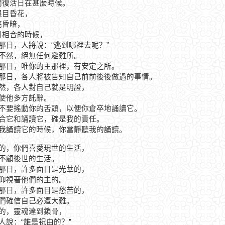
他問復活日在甚麼時候。
當眼目昏花，
亮昏暗，
日月相合的時候，
.在那日，人將說：“逃到哪裡去呢？”
.絕不然，絕無任何避難所。
.在那日，唯你的主那裡，有安定之所。
.在那日，各人將被告知自己前前後後做過的事情。
.不然，各人對自己就是明證，
.即使他多方託辭。
.你不要搖動你的舌頭，以便你倉卒地誦讀它。
.集合它和誦讀它，確是我的責任。
.當我誦讀它的時候，你當靜聽我的誦讀。
.真的，你們喜愛現世的生活，
.而不顧後世的生活。
.在那日，許多面目是光華的，
.是仰視著他們的主的。
.在那日，許多面目是愁苦的，
.他們確信自己必遭大難。
.真的，靈魂達到鎖骨，
有人說：“誰是祝由的？”