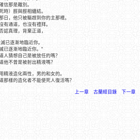
.他確信那是離別。
.（死時）脛與脛相纏結。
.在那日，他只被驅趕到你的主那裡。
.他沒有通道，也沒有禮拜。
.他否認真理，背棄正道，
“毀滅已逐漸地臨近你。
毀滅已逐漸地臨近你。”
.難道人猜想自己是被放任的嗎？
.難道他不曾是被射出精液嗎？
.他用精液造化兩性，男的和女的。
.難道那樣的造化者不能使死人復活嗎？
上一章
古蘭經目錄
下一章