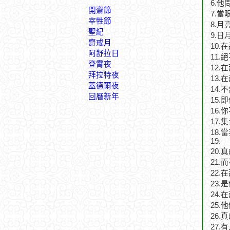
6.
開齋節
7.
宰牲節
8.月
聖紀
9.
齋戒月
10
阿舒拉日
11
登霄夜
12
拜拉特夜
13
蓋德爾夜
14
回曆新年
15
16
17
18
19.
20
21
22
23
24
25
26
27.