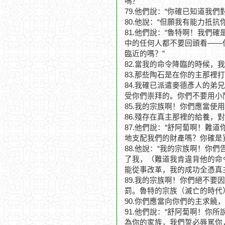
嗎？”
79.他們說：“你確已知道我
80.他說：“但願我有能力抵
81.他們說：“魯特啊！我
中的任何人都不要回頭看——
臨近的嗎？”
82.當我的命令降臨的時候
83.那些陶石是在你的主那裡
84.我確已派遣麥德彥人的
受你們崇拜的。你們不要用小
85.我的宗族啊！你們應當
86.殘存在真主那裡的給養，
87.他們說：“舒阿蔔啊！
地支配我們的財產嗎？你確是
88.他說：“我的宗族啊！
了我，（難道我肯違背他的命
能從事改革，我的成功全憑真
89.我的宗族啊！你們絕不
罰。魯特的宗族（滅亡的時代
90.你們應當向你們的主求饒
91.他們說：“舒阿蔔啊！
為你的家族，我們誓必辱駡你