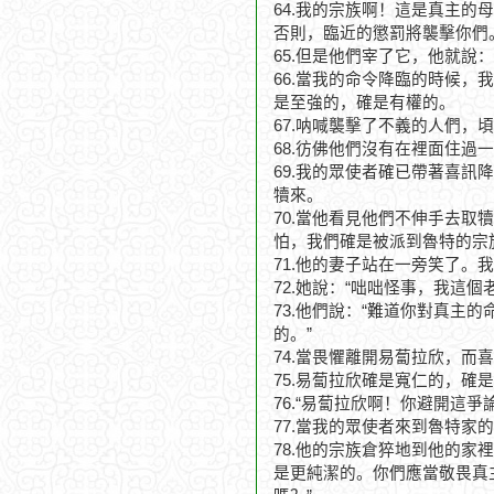
64.我的宗族啊！這是真主
否則，臨近的懲罰將襲擊你們
65.但是他們宰了它，他就說
66.當我的命令降臨的時候
是至強的，確是有權的。
67.呐喊襲擊了不義的人們，
68.彷佛他們沒有在裡面住
69.我的眾使者確已帶著喜訊
犢來。
70.當他看見他們不伸手去
怕，我們確是被派到魯特的宗
71.他的妻子站在一旁笑了
72.她說：“咄咄怪事，我這
73.他們說：“難道你對真
的。”
74.當畏懼離開易蔔拉欣，
75.易蔔拉欣確是寬仁的，確
76.“易蔔拉欣啊！你避開這
77.當我的眾使者來到魯特家
78.他的宗族倉猝地到他的
是更純潔的。你們應當敬畏真