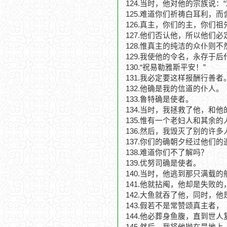
124.当时，他对他的宗族说
125.难道你们祈祷白耳利，
126.真主，你们的主，你们祖
127.他们否认他，所以他们
128.惟真主的纯洁的众仆则不
129.我使他的令名，永存于后
130.“祝易勒雅斯平安！”
131.我必定要这样报酬行善者
132.他确是我的信道的仆人。
133.鲁特确是使者。
134.当时，我拯救了他，和
135.惟有一个老妇人和其余
136.然后，我毁灭了别的许多
137.你们的确朝夕经过他们的
138.难道你们不了解吗？
139.优努司确是使者。
140.当时，他逃到那只满载的
141.他就拈阄，他却是失败的
142.大鱼就吞了他，同时，
143.假若不是常赞颂真主者，
144.他必葬身鱼腹，直到世