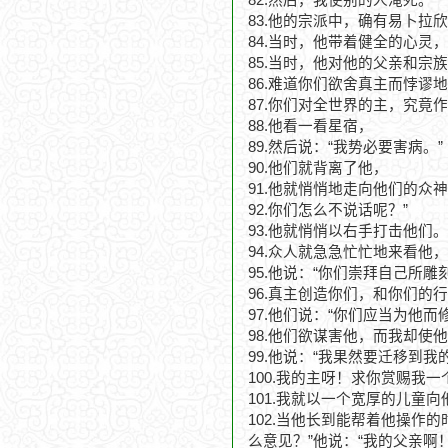
82.然后，我使别的人淹死。
83.他的宗派中，确有易卜拉
84.当时，他带着健全的心灵
85.当时，他对他的父亲和宗
86.难道你们欲舍真主而悖谬
87.你们对全世界的主，究竟作
88.他看一看星宿，
89.然后说：“我势必要害病。”
90.他们就背离了他，
91.他就悄悄地走向他们的众
92.你们怎么不说话呢？”
93.他就悄悄以右手打击他们。
94.众人就急急忙忙地来看他，
95.他说：“你们崇拜自己所雕
96.真主创造你们，和你们的行
97.他们说：“你们应当为他
98.他们欲谋害他，而我却使
99.他说：“我果然要迁移到
100.我的主呀！求你赏赐我一
101.我就以一个宽厚的儿童向
102.当他长到能帮着他操作
么意见？”他说：“我的父亲