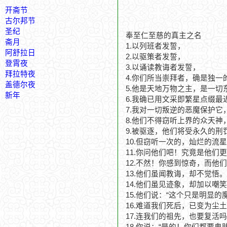
开斋节
古尔邦节
圣纪
奉至仁至慈的真主之名
斋月
1.以列班者发誓，
阿舒拉日
2.以驱策者发誓，
登霄夜
3.以诵读教诲者发誓，
拜拉特夜
4.你们所当崇拜者，确是独一
盖德尔夜
5.他是天地万物之主，是一切
新年
6.我确已用文采即繁星点缀最
7.我对一切叛逆的恶魔保护它
8.他们不得窃听上界的众天神
9.被驱逐，他们将受永久的刑
10.但窃听一次的，灿烂的流
11.你问他们吧！究竟是他
12.不然！你感到惊奇，而他
13.他们虽闻教诲，却不觉悟。
14.他们虽见迹象，却加以嘲
15.他们说：“这个只是明显的
16.难道我们死后，已变为尘
17.连我们的祖先，也要复活吗