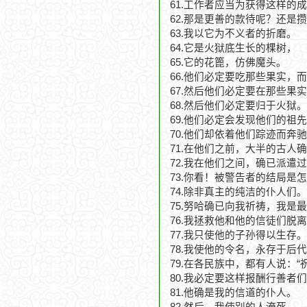
61.工作者应当为获得这样的成
62.那是更善的款待呢？还是攒
63.我以它为不义者的折磨。
64.它是火狱底生长的棵树，
65.它的花篦，仿佛魔头。
66.他们必定要吃那些果实，
67.然后他们必定要在那些果
68.然后他们必定要归于火狱。
69.他们必定会发现他们的祖
70.他们却依着他们踪迹而奔
71.在他们之前，大半的古人
72.我在他们之间，确已派遣
73.你看！被警告者的结局是
74.除非真主的纯洁的仆人们。
75.努哈确已向我祈祷，我是
76.我拯救他和他的信徒们脱
77.我只使他的子孙得以生存。
78.我使他的令名，永存于后
79.在各民族中，都有人说：“
80.我必定要这样报酬行善者
81.他确是我的信道的仆人。