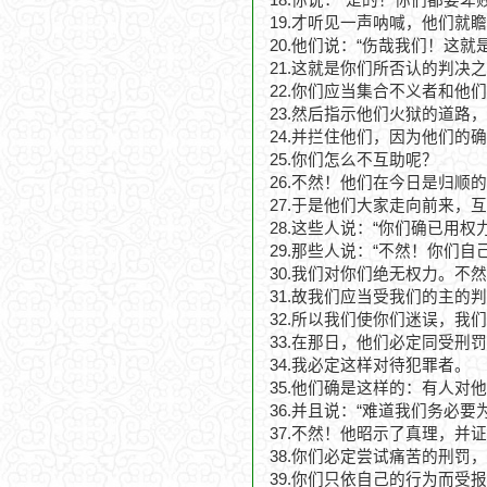
18.你说：“是的！你们都要卑
19.才听见一声呐喊，他们就
20.他们说：“伤哉我们！这就
21.这就是你们所否认的判决
22.你们应当集合不义者和他
23.然后指示他们火狱的道路，
24.并拦住他们，因为他们的
25.你们怎么不互助呢？
26.不然！他们在今日是归顺
27.于是他们大家走向前来，
28.这些人说：“你们确已用权
29.那些人说：“不然！你们
30.我们对你们绝无权力。不
31.故我们应当受我们的主的
32.所以我们使你们迷误，我
33.在那日，他们必定同受刑
34.我必定这样对待犯罪者。
35.他们确是这样的：有人对
36.并且说：“难道我们务必
37.不然！他昭示了真理，并
38.你们必定尝试痛苦的刑罚，
39.你们只依自己的行为而受