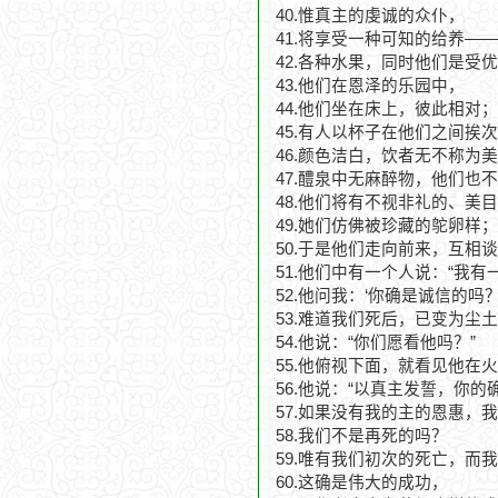
40.惟真主的虔诚的众仆，
41.将享受一种可知的给养——
42.各种水果，同时他们是受
43.他们在恩泽的乐园中，
44.他们坐在床上，彼此相对；
45.有人以杯子在他们之间挨
46.颜色洁白，饮者无不称为
47.醴泉中无麻醉物，他们也
48.他们将有不视非礼的、美
49.她们仿佛被珍藏的鸵卵样；
50.于是他们走向前来，互相
51.他们中有一个人说：“我有
52.他问我：‘你确是诚信的吗
53.难道我们死后，已变为尘
54.他说：“你们愿看他吗？”
55.他俯视下面，就看见他在
56.他说：“以真主发誓，你
57.如果没有我的主的恩惠，
58.我们不是再死的吗？
59.唯有我们初次的死亡，而
60.这确是伟大的成功，