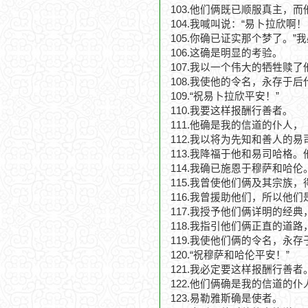
103.他们俩既已顺服真主，
104.我喊叫说：“易卜拉欣啊！
105.你确已证实那个梦了。
106.这确是明显的考验。
107.我以一个伟大的牺牲赎了
108.我使他的令名，永存于后
109.“祝易卜拉欣平安！”
110.我要这样报酬行善者。
111.他确是我的信道的仆人，
112.我以将为先知和善人的
113.我降福于他和易司哈格
114.我确已施恩于穆萨和哈伦
115.我曾使他们俩及其宗族
116.我曾援助他们，所以他
117.我授予他们俩详明的经典
118.我指引他们俩正直的道路
119.我使他们俩的令名，永存
120.“祝穆萨和哈伦平安！”
121.我必定要这样报酬行善者
122.他们俩确是我的信道的仆
123.易勒雅斯确是使者。