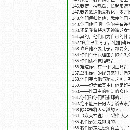
145.然后，我将他抛在旱地
146.我使一棵瓠瓜，长起来遮
147.我曾派遣他去教化十多万
148.他们便归信他，我使他
149.你问他们吧！你的主有
150.还是我曾将众天神造成
151.真的，他们因为自己的
152.“真主已生育了。”他们
153.难道他不要儿子，却要女
154.你们有什么理由？你们
155.你们还不觉悟吗？
156.难道你们有一个明证吗？
157.拿出你们的经典来吧，
158.他们妄言他与精灵之间
159.——超绝哉真主！他是
160.——惟真主的纯洁的众
161.你们和你们所崇拜的，
162.绝不能把任何人引诱去崇
163.除非是将入火狱的人。
164.（众天神说）：“我们
165.我们必定是排班的，
166.我们必定是赞颂真主的。”